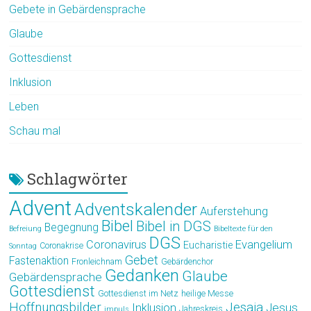
Gebete in Gebärdensprache
Glaube
Gottesdienst
Inklusion
Leben
Schau mal
Schlagwörter
Advent
Adventskalender
Auferstehung
Bibel
Bibel in DGS
Begegnung
Befreiung
Bibeltexte für den
DGS
Coronavirus
Evangelium
Eucharistie
Coronakrise
Sonntag
Gebet
Fastenaktion
Fronleichnam
Gebärdenchor
Gedanken
Glaube
Gebärdensprache
Gottesdienst
Gottesdienst im Netz
heilige Messe
Hoffnungsbilder
Jesaja
Jesus
Inklusion
Jahreskreis
impuls