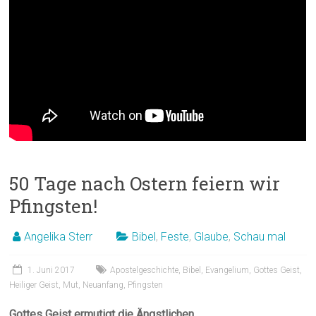
50 Tage nach Ostern feiern wir
Pfingsten!
Angelika Sterr
Bibel
,
Feste
,
Glaube
,
Schau mal
1. Juni 2017
Apostelgeschichte
,
Bibel
,
Evangelium
,
Gottes Geist
,
Heiliger Geist
,
Mut
,
Neuanfang
,
Pfingsten
Gottes Geist ermutigt die Ängstlichen.