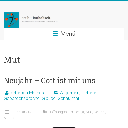
Zum
taub
Inhalt
springen
+
katholisch
Menü
Katholische
Seelsorge
Mut
in
Deutscher
Gebärdensprache
Neujahr – Gott ist mit uns
Rebecca Mathes
Allgemein
,
Gebete in
Gebärdensprache
,
Glaube
,
Schau mal
1. Januar 2021
Hoffnungsbilder
,
Jesaja
,
Mut
,
Neujahr
,
Schutz