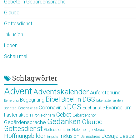
Gebete in Gebärdensprache
Glaube
Gottesdienst
Inklusion
Leben
Schau mal
Schlagwörter
Advent
Adventskalender
Auferstehung
Bibel
Bibel in DGS
Begegnung
Befreiung
Bibeltexte für den
DGS
Coronavirus
Evangelium
Eucharistie
Coronakrise
Sonntag
Gebet
Fastenaktion
Fronleichnam
Gebärdenchor
Gedanken
Glaube
Gebärdensprache
Gottesdienst
Gottesdienst im Netz
heilige Messe
Hoffnungsbilder
Jesaja
Jesus
Inklusion
Jahreskreis
impuls