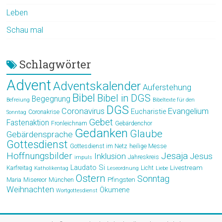
Leben
Schau mal
Schlagwörter
Advent
Adventskalender
Auferstehung
Bibel
Bibel in DGS
Begegnung
Befreiung
Bibeltexte für den
DGS
Coronavirus
Evangelium
Eucharistie
Coronakrise
Sonntag
Gebet
Fastenaktion
Fronleichnam
Gebärdenchor
Gedanken
Glaube
Gebärdensprache
Gottesdienst
Gottesdienst im Netz
heilige Messe
Hoffnungsbilder
Jesaja
Jesus
Inklusion
Jahreskreis
impuls
Laudato Si
Livestream
Karfreitag
Licht
Katholikentag
Leseordnung
Liebe
Ostern
Sonntag
Pfingsten
Maria
Misereor
München
Weihnachten
Ökumene
Wortgottesdienst