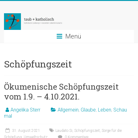
Zum
taub
Inhalt
springen
+
katholisch
Menü
Katholische
Seelsorge
Schöpfungszeit
in
Deutscher
Gebärdensprache
Ökumenische Schöpfungszeit
vom 1.9. – 4.10.2021.
Angelika Sterr
Allgemein
,
Glaube
,
Leben
,
Schau
mal
31. August 2021
Laudato Si
,
Schöpfungszeit
,
Sorge für die
Schöpfung
,
Umweltschutz
0 Kommentare