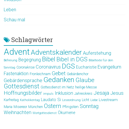
Leben
Schau mal
Schlagwörter
Advent
Adventskalender
Auferstehung
Bibel
Bibel in DGS
Begegnung
Befreiung
Bibeltexte für den
DGS
Coronavirus
Evangelium
Eucharistie
Coronakrise
Sonntag
Gebet
Fastenaktion
Fronleichnam
Gebärdenchor
Gedanken
Glaube
Gebärdensprache
Gottesdienst
Gottesdienst im Netz
heilige Messe
Hoffnungsbilder
Jesaja
Jesus
Inklusion
Jahreskreis
impuls
Laudato Si
Livestream
Karfreitag
Licht
Katholikentag
Leseordnung
Liebe
Ostern
Sonntag
Pfingsten
Maria
Misereor
München
Weihnachten
Ökumene
Wortgottesdienst