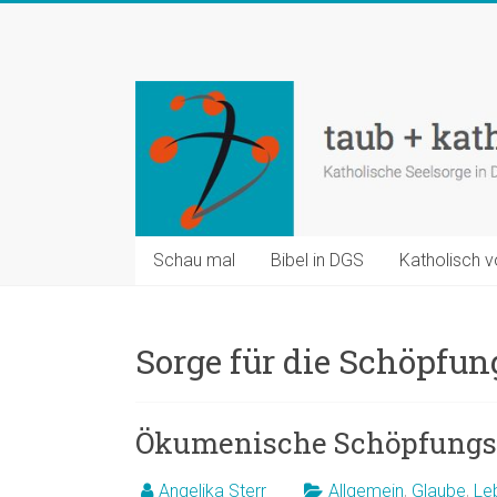
Zum
Inhalt
taub
springen
+
katholisch
Katholische
Seelsorge
in
Schau mal
Bibel in DGS
Katholisch v
Deutscher
Gebärdensprache
Sorge für die Schöpfun
Ökumenische Schöpfungszei
Angelika Sterr
Allgemein
,
Glaube
,
Le