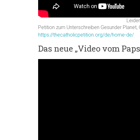
Leider
Petition zum Unterschreiben Gesunder Planet,
https://thecatholicpetition.org/de/home-de/
Das neue „Video vom Papst