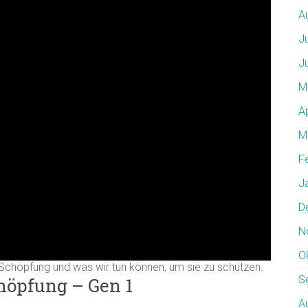
A
J
J
M
A
M
F
J
D
N
O
 Schöpfung und was wir tun können, um sie zu schützen.
S
höpfung – Gen 1
A