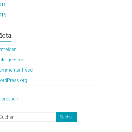
016
015
eta
nmelden
intrags-Feed
ommentar-Feed
ordPress.org
mpressum