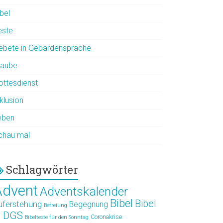
bel
este
ebete in Gebärdensprache
laube
ottesdienst
klusion
eben
chau mal
Schlagwörter
Advent
Adventskalender
Bibel
Bibel
uferstehung
Begegnung
Befreiung
n DGS
Coronakrise
Bibeltexte für den Sonntag