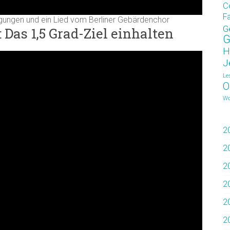
C
F
ungen und ein Lied vom Berliner Gebärdenchor
G
Das 1,5 Grad-Ziel einhalten
G
H
J
Le
O
Wo
2
2
2
2
2
2