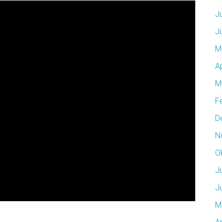
J
J
M
A
M
F
D
N
O
J
J
M