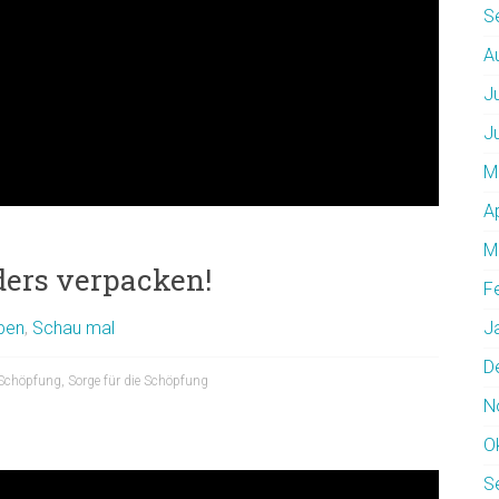
S
A
J
J
M
A
M
ders verpacken!
F
ben
,
Schau mal
J
D
Schöpfung
,
Sorge für die Schöpfung
N
O
S