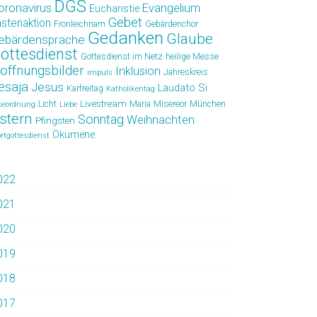
DGS
oronavirus
Evangelium
Eucharistie
Gebet
astenaktion
Fronleichnam
Gebärdenchor
Gedanken
Glaube
ebärdensprache
ottesdienst
Gottesdienst im Netz
heilige Messe
offnungsbilder
Inklusion
Jahreskreis
impuls
esaja
Jesus
Laudato Si
Karfreitag
Katholikentag
Livestream
Licht
Maria
Misereor
München
seordnung
Liebe
stern
Sonntag
Weihnachten
Pfingsten
Ökumene
rtgottesdienst
022
021
020
019
018
017