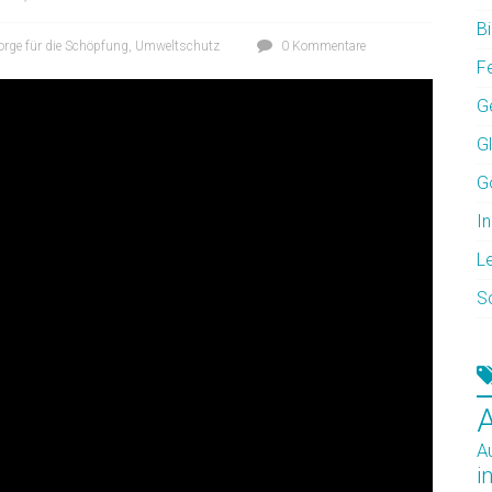
Bi
orge für die Schöpfung
,
Umweltschutz
0 Kommentare
F
G
G
G
In
L
S
A
i