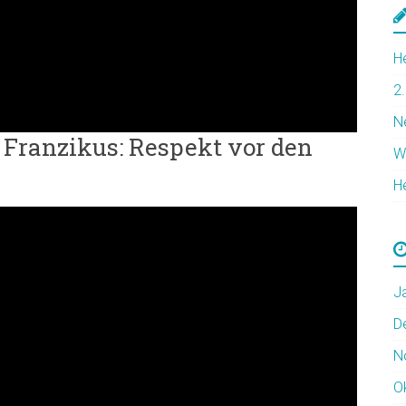
H
2
N
 Franzikus: Respekt vor den
W
H
J
D
N
O