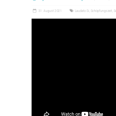
31. August 2021
Laudato Si
,
Schöpfungszeit
,
S