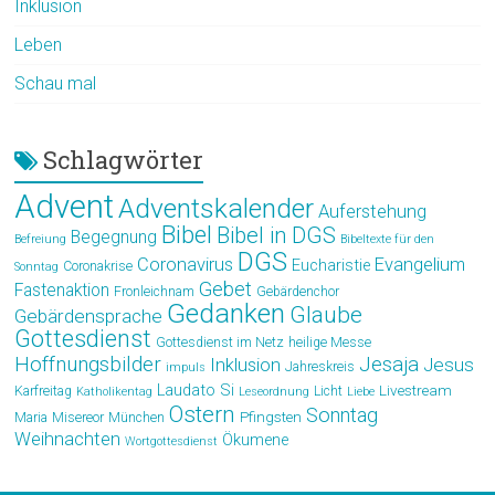
Inklusion
Leben
Schau mal
Schlagwörter
Advent
Adventskalender
Auferstehung
Bibel
Bibel in DGS
Begegnung
Befreiung
Bibeltexte für den
DGS
Coronavirus
Evangelium
Eucharistie
Coronakrise
Sonntag
Gebet
Fastenaktion
Fronleichnam
Gebärdenchor
Gedanken
Glaube
Gebärdensprache
Gottesdienst
Gottesdienst im Netz
heilige Messe
Hoffnungsbilder
Jesaja
Jesus
Inklusion
Jahreskreis
impuls
Laudato Si
Livestream
Karfreitag
Licht
Katholikentag
Leseordnung
Liebe
Ostern
Sonntag
Pfingsten
Maria
Misereor
München
Weihnachten
Ökumene
Wortgottesdienst