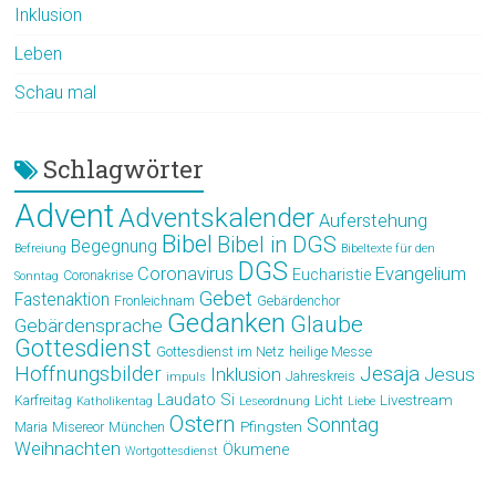
Inklusion
Leben
Schau mal
Schlagwörter
Advent
Adventskalender
Auferstehung
Bibel
Bibel in DGS
Begegnung
Befreiung
Bibeltexte für den
DGS
Coronavirus
Evangelium
Eucharistie
Coronakrise
Sonntag
Gebet
Fastenaktion
Fronleichnam
Gebärdenchor
Gedanken
Glaube
Gebärdensprache
Gottesdienst
Gottesdienst im Netz
heilige Messe
Hoffnungsbilder
Jesaja
Jesus
Inklusion
Jahreskreis
impuls
Laudato Si
Livestream
Karfreitag
Licht
Katholikentag
Leseordnung
Liebe
Ostern
Sonntag
Pfingsten
Maria
Misereor
München
Weihnachten
Ökumene
Wortgottesdienst