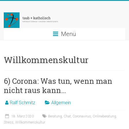
Zum
taub
Inhalt
springen
+
katholisch
Menü
Katholische
Seelsorge
Willkommenskultur
in
Deutscher
Gebärdensprache
6) Corona: Was tun, wenn man
nicht raus kann…
Ralf Schmitz
Allgemein
18. März 2020
Beratung
,
Chat
,
Coronavirus
,
Onlineberatung
,
Stress
,
Willkommenskultur