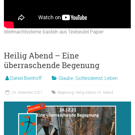
Weihnachtssterne basteln aus Teebeutel Papier
Heilig Abend – Eine
überraschende Begenung
Daniel Beinhoff
Glaube
,
Gottesdienst
,
Leben
24. Dezember 2021
Begenung
,
Heilig Abend
,
Hl. Abend