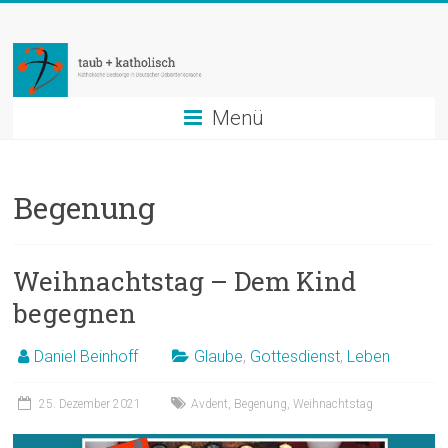
Zum
taub
Inhalt
springen
+
katholisch
Menü
Katholische
Seelsorge
Begenung
in
Deutscher
Gebärdensprache
Weihnachtstag – Dem Kind
begegnen
Daniel Beinhoff
Glaube
,
Gottesdienst
,
Leben
25. Dezember 2021
Avdent
,
Begenung
,
Weihnachtstag