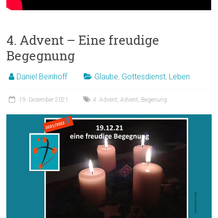
4. Advent – Eine freudige
Begegnung
Daniel Beinhoff
Glaube
,
Gottesdienst
,
Leben
19. Dezember 2021
4. Advent
,
Advent
,
Begenung