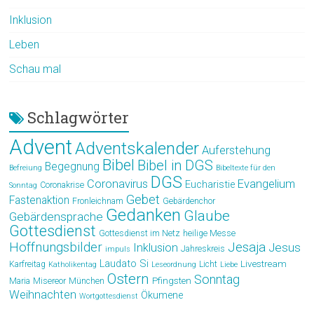
Inklusion
Leben
Schau mal
Schlagwörter
Advent
Adventskalender
Auferstehung
Bibel
Bibel in DGS
Begegnung
Befreiung
Bibeltexte für den
DGS
Coronavirus
Evangelium
Eucharistie
Coronakrise
Sonntag
Gebet
Fastenaktion
Fronleichnam
Gebärdenchor
Gedanken
Glaube
Gebärdensprache
Gottesdienst
Gottesdienst im Netz
heilige Messe
Hoffnungsbilder
Jesaja
Jesus
Inklusion
Jahreskreis
impuls
Laudato Si
Livestream
Karfreitag
Licht
Katholikentag
Leseordnung
Liebe
Ostern
Sonntag
Pfingsten
Maria
Misereor
München
Weihnachten
Ökumene
Wortgottesdienst