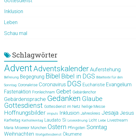
Gottesdienst
Inklusion
Leben
Schau mal
Schlagwörter
Advent
Adventskalender
Auferstehung
Bibel
Bibel in DGS
Begegnung
Befreiung
Bibeltexte für den
DGS
Coronavirus
Evangelium
Eucharistie
Coronakrise
Sonntag
Gebet
Fastenaktion
Fronleichnam
Gebärdenchor
Gedanken
Glaube
Gebärdensprache
Gottesdienst
Gottesdienst im Netz
heilige Messe
Hoffnungsbilder
Jesaja
Jesus
Inklusion
Jahreskreis
impuls
Laudato Si
Livestream
Karfreitag
Licht
Katholikentag
Leseordnung
Liebe
Ostern
Sonntag
Pfingsten
Maria
Misereor
München
Weihnachten
Ökumene
Wortgottesdienst