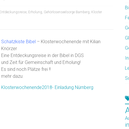
Bi
Entdeckungsreise
,
Erholung
,
Gehörlosenseelsorge Bamberg
,
Kloster
F
G
G
Schatzkiste Bibel
– Klosterwochenende mit Kilian
G
Knörzer
Eine Entdeckungsreise in der Bibel in DGS
In
und Zeit für Gemeinschaft und Erholung!
L
Es sind noch Plätze frei !!
mehr dazu:
S
Klosterwochenende2018- Einladung Nürnberg
A
i