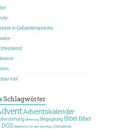
bel
este
ebete in Gebärdensprache
laube
ottesdienst
klusion
eben
chau mal
Schlagwörter
Advent
Adventskalender
Bibel
Bibel
uferstehung
Begegnung
Befreiung
n DGS
Coronakrise
Bibeltexte für den Sonntag