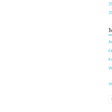
2
2
M
A
E
K
W
I