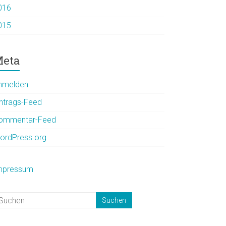
016
015
eta
nmelden
intrags-Feed
ommentar-Feed
ordPress.org
mpressum