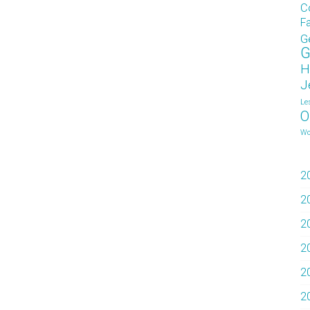
C
F
G
G
H
J
Le
O
Wo
2
2
2
2
2
2