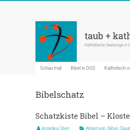
Zum
Inhalt
taub
springen
+
katholisch
Katholische
Seelsorge
in
Schau mal
Bibel in DGS
Katholisch v
Deutscher
Gebärdensprache
Bibelschatz
Schatzkiste Bibel – Klost
Angelika Sterr
Allgemein
,
Bibel
,
Glau