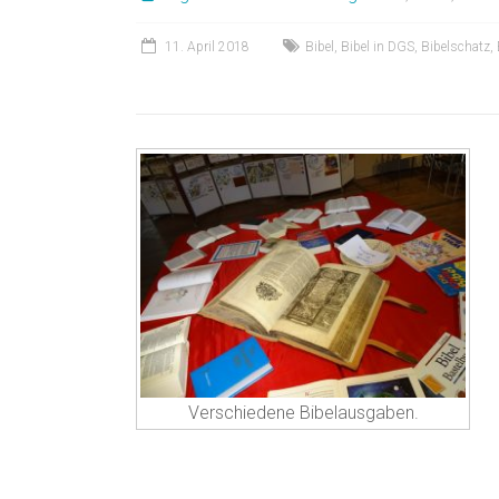
11. April 2018
Bibel
,
Bibel in DGS
,
Bibelschatz
,
Verschiedene Bibelausgaben.