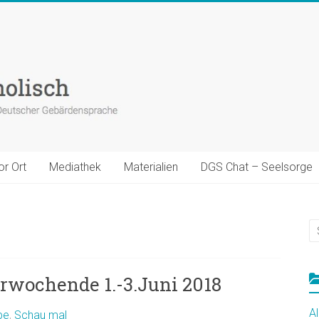
or Ort
Mediathek
Materialien
DGS Chat – Seelsorge
erwochende 1.-3.Juni 2018
A
be
,
Schau mal