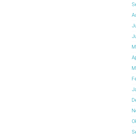
S
A
J
J
M
A
M
F
J
D
N
O
S