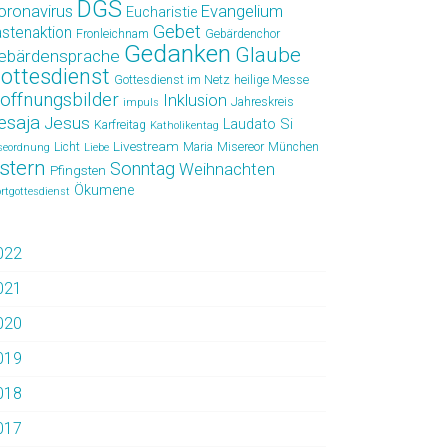
DGS
oronavirus
Evangelium
Eucharistie
Gebet
astenaktion
Fronleichnam
Gebärdenchor
Gedanken
Glaube
ebärdensprache
ottesdienst
Gottesdienst im Netz
heilige Messe
offnungsbilder
Inklusion
Jahreskreis
impuls
esaja
Jesus
Laudato Si
Karfreitag
Katholikentag
Livestream
Licht
Maria
Misereor
München
seordnung
Liebe
stern
Sonntag
Weihnachten
Pfingsten
Ökumene
rtgottesdienst
022
021
020
019
018
017