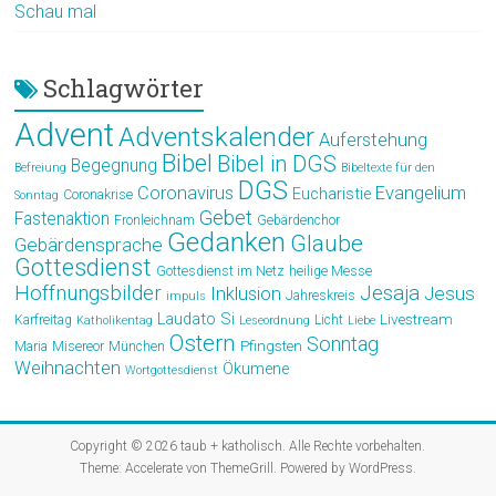
Schau mal
Schlagwörter
Advent
Adventskalender
Auferstehung
Bibel
Bibel in DGS
Begegnung
Befreiung
Bibeltexte für den
DGS
Coronavirus
Evangelium
Eucharistie
Coronakrise
Sonntag
Gebet
Fastenaktion
Fronleichnam
Gebärdenchor
Gedanken
Glaube
Gebärdensprache
Gottesdienst
Gottesdienst im Netz
heilige Messe
Hoffnungsbilder
Jesaja
Jesus
Inklusion
Jahreskreis
impuls
Laudato Si
Livestream
Karfreitag
Licht
Katholikentag
Leseordnung
Liebe
Ostern
Sonntag
Pfingsten
Maria
Misereor
München
Weihnachten
Ökumene
Wortgottesdienst
Copyright © 2026
taub + katholisch
. Alle Rechte vorbehalten.
Theme:
Accelerate
von ThemeGrill. Powered by
WordPress
.