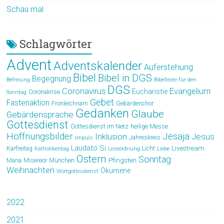
Schau mal
Schlagwörter
Advent
Adventskalender
Auferstehung
Bibel
Bibel in DGS
Begegnung
Befreiung
Bibeltexte für den
DGS
Coronavirus
Evangelium
Eucharistie
Coronakrise
Sonntag
Gebet
Fastenaktion
Fronleichnam
Gebärdenchor
Gedanken
Glaube
Gebärdensprache
Gottesdienst
Gottesdienst im Netz
heilige Messe
Hoffnungsbilder
Jesaja
Jesus
Inklusion
Jahreskreis
impuls
Laudato Si
Livestream
Karfreitag
Licht
Katholikentag
Leseordnung
Liebe
Ostern
Sonntag
Pfingsten
Maria
Misereor
München
Weihnachten
Ökumene
Wortgottesdienst
2022
2021