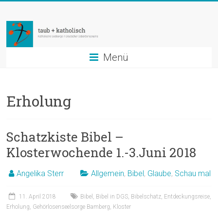
Zum
taub
Inhalt
springen
+
katholisch
Menü
Katholische
Seelsorge
Erholung
in
Deutscher
Gebärdensprache
Schatzkiste Bibel –
Klosterwochende 1.-3.Juni 2018
Angelika Sterr
Allgemein
,
Bibel
,
Glaube
,
Schau mal
11. April 2018
Bibel
,
Bibel in DGS
,
Bibelschatz
,
Entdeckungsreise
,
Erholung
,
Gehörlosenseelsorge Bamberg
,
Kloster