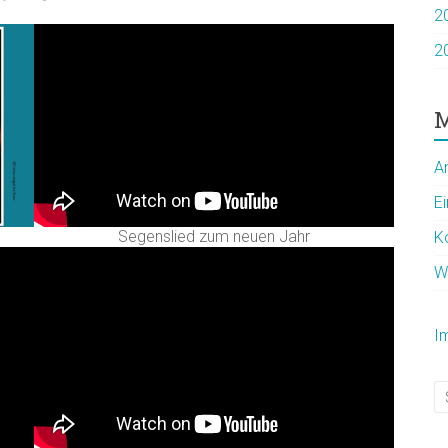
2
2
M
A
E
Segenslied zum neuen Jahr
K
W
I