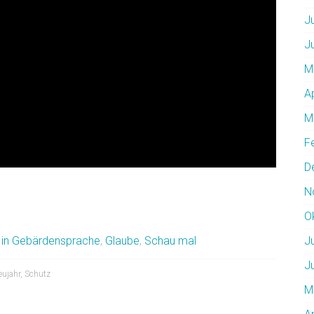
J
J
M
A
M
F
D
N
O
 in Gebärdensprache
,
Glaube
,
Schau mal
J
J
eujahr
,
Schutz
M