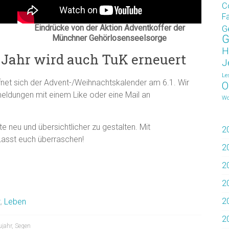
C
F
Eindrücke von der Aktion Adventkoffer der
G
G
Münchner Gehörlosenseelsorge
H
Jahr wird auch TuK erneuert
J
Le
net sich der Advent-/Weihnachtskalender am 6.1. Wir
O
eldungen mit einem Like oder eine Mail an
Wo
 neu und übersichtlicher zu gestalten. Mit
2
 Lasst euch überraschen!
2
2
2
2
t
,
Leben
2
ujahr
,
Segen