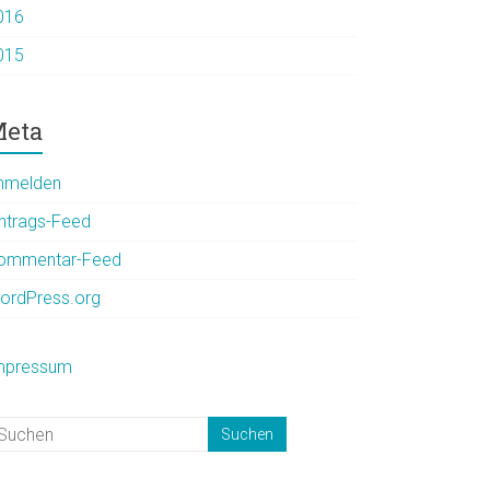
016
015
eta
nmelden
intrags-Feed
ommentar-Feed
ordPress.org
mpressum