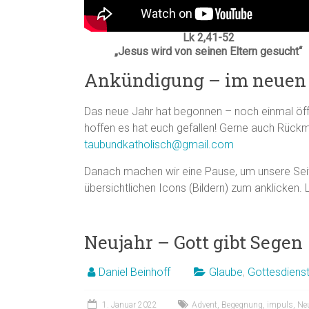
Lk 2,41-52
„Jesus wird von seinen Eltern gesucht“
Ankündigung – im neuen 
Das neue Jahr hat begonnen – noch einmal öff
hoffen es hat euch gefallen! Gerne auch Rückm
taubundkatholisch@gmail.com
Danach machen wir eine Pause, um unsere Seite
übersichtlichen Icons (Bildern) zum anklicken.
Neujahr – Gott gibt Segen
Daniel Beinhoff
Glaube
,
Gottesdiens
1. Januar 2022
Advent
,
Begegnung
,
impuls
,
Ne