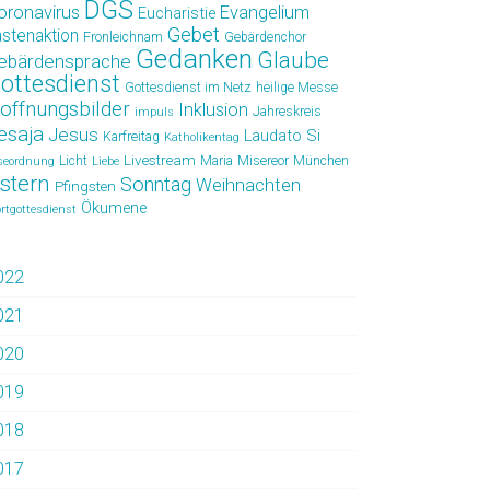
DGS
oronavirus
Evangelium
Eucharistie
Gebet
astenaktion
Fronleichnam
Gebärdenchor
Gedanken
Glaube
ebärdensprache
ottesdienst
Gottesdienst im Netz
heilige Messe
offnungsbilder
Inklusion
Jahreskreis
impuls
esaja
Jesus
Laudato Si
Karfreitag
Katholikentag
Livestream
Licht
Maria
Misereor
München
seordnung
Liebe
stern
Sonntag
Weihnachten
Pfingsten
Ökumene
rtgottesdienst
022
021
020
019
018
017