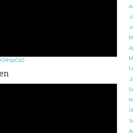
A
J
J
M
A
M
KIOCNHgaCqQ
F
den
J
D
N
O
S
A