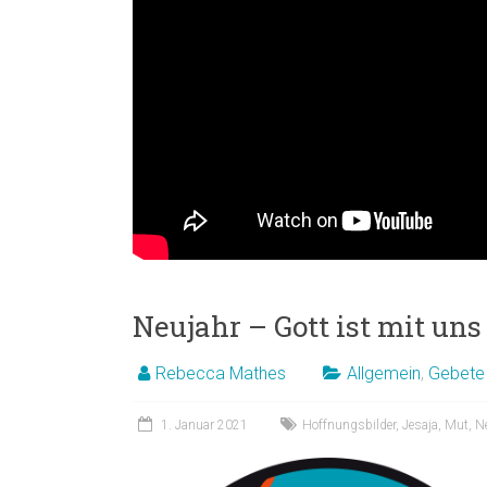
Neujahr – Gott ist mit uns
Rebecca Mathes
Allgemein
,
Gebete
1. Januar 2021
Hoffnungsbilder
,
Jesaja
,
Mut
,
N