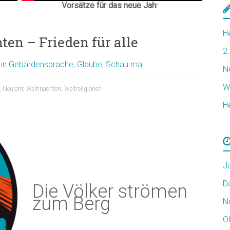
Vorsätze für das neue Jah
r
H
en – Frieden für alle
2
 in Gebärdensprache
,
Glaube
,
Schau mal
N
W
,
Neujahr
,
Weihnachten
,
Weltreligionen
H
J
D
Die Völker strömen
zum Berg
N
O