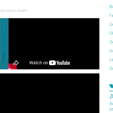
Bi
ung
,
impuls
,
Neujahr
F
G
G
G
In
L
S
A
i