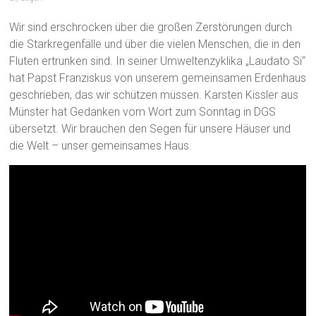
Wir sind erschrocken über die großen Zerstörungen durch
die Starkregenfälle und über die vielen Menschen, die in den
Fluten ertrunken sind. In seiner Umweltenzyklika „Laudato Si“
hat Papst Franziskus von unserem gemeinsamen Erdenhaus
geschrieben, das wir schützen müssen. Karsten Kissler aus
Münster hat Gedanken vom Wort zum Sonntag in DGS
übersetzt. Wir brauchen den Segen für unsere Häuser und
die Welt – unser gemeinsames Haus.