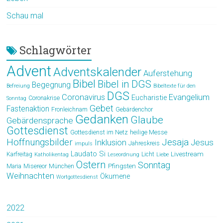
Schau mal
Schlagwörter
Advent
Adventskalender
Auferstehung
Bibel
Bibel in DGS
Begegnung
Befreiung
Bibeltexte für den
DGS
Coronavirus
Evangelium
Eucharistie
Coronakrise
Sonntag
Gebet
Fastenaktion
Fronleichnam
Gebärdenchor
Gedanken
Glaube
Gebärdensprache
Gottesdienst
Gottesdienst im Netz
heilige Messe
Hoffnungsbilder
Jesaja
Jesus
Inklusion
Jahreskreis
impuls
Laudato Si
Livestream
Karfreitag
Licht
Katholikentag
Leseordnung
Liebe
Ostern
Sonntag
Pfingsten
Maria
Misereor
München
Weihnachten
Ökumene
Wortgottesdienst
2022