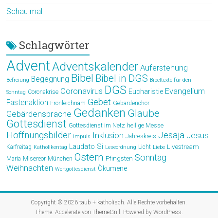
Schau mal
Schlagwörter
Advent
Adventskalender
Auferstehung
Bibel
Bibel in DGS
Begegnung
Befreiung
Bibeltexte für den
DGS
Coronavirus
Evangelium
Eucharistie
Coronakrise
Sonntag
Gebet
Fastenaktion
Fronleichnam
Gebärdenchor
Gedanken
Glaube
Gebärdensprache
Gottesdienst
Gottesdienst im Netz
heilige Messe
Hoffnungsbilder
Jesaja
Jesus
Inklusion
Jahreskreis
impuls
Laudato Si
Livestream
Karfreitag
Licht
Katholikentag
Leseordnung
Liebe
Ostern
Sonntag
Pfingsten
Maria
Misereor
München
Weihnachten
Ökumene
Wortgottesdienst
Copyright © 2026
taub + katholisch
. Alle Rechte vorbehalten.
Theme:
Accelerate
von ThemeGrill. Powered by
WordPress
.