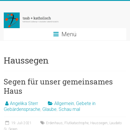
Zum
taub
Inhalt
springen
+
katholisch
Menü
Katholische
Seelsorge
Haussegen
in
Deutscher
Gebärdensprache
Segen für unser gemeinsames
Haus
Angelika Sterr
Allgemein
,
Gebete in
Gebärdensprache
,
Glaube
,
Schau mal
19. Juli 2021
Erdenhaus
,
Flutkatastrophe
,
Haussegen
,
Laudato
Si
,
Segen